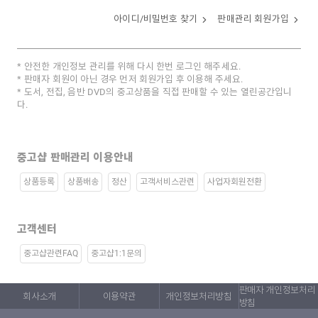
아이디/비밀번호 찾기
판매관리 회원가입
안전한 개인정보 관리를 위해 다시 한번 로그인 해주세요.
판매자 회원이 아닌 경우 먼저 회원가입 후 이용해 주세요.
도서, 전집, 음반 DVD의 중고상품을 직접 판매할 수 있는 열린공간입니
다.
중고샵 판매관리 이용안내
상품등록
상품배송
정산
고객서비스관련
사업자회원전환
고객센터
중고샵관련FAQ
중고샵1:1문의
판매자 개인정보처리
회사소개
이용약관
개인정보처리방침
방침