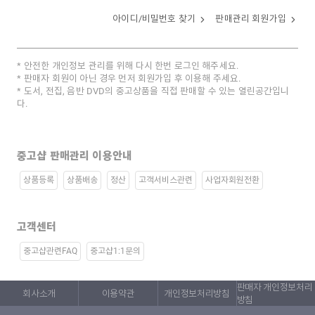
아이디/비밀번호 찾기
판매관리 회원가입
안전한 개인정보 관리를 위해 다시 한번 로그인 해주세요.
판매자 회원이 아닌 경우 먼저 회원가입 후 이용해 주세요.
도서, 전집, 음반 DVD의 중고상품을 직접 판매할 수 있는 열린공간입니
다.
중고샵 판매관리 이용안내
상품등록
상품배송
정산
고객서비스관련
사업자회원전환
고객센터
중고샵관련FAQ
중고샵1:1문의
판매자 개인정보처리
회사소개
이용약관
개인정보처리방침
방침