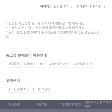
아이디/비밀번호 찾기
판매관리 회원가입
안전한 개인정보 관리를 위해 다시 한번 로그인 해주세요.
판매자 회원이 아닌 경우 먼저 회원가입 후 이용해 주세요.
도서, 전집, 음반 DVD의 중고상품을 직접 판매할 수 있는 열린공간입니
다.
중고샵 판매관리 이용안내
상품등록
상품배송
정산
고객서비스관련
사업자회원전환
고객센터
중고샵관련FAQ
중고샵1:1문의
판매자 개인정보처리
회사소개
이용약관
개인정보처리방침
방침