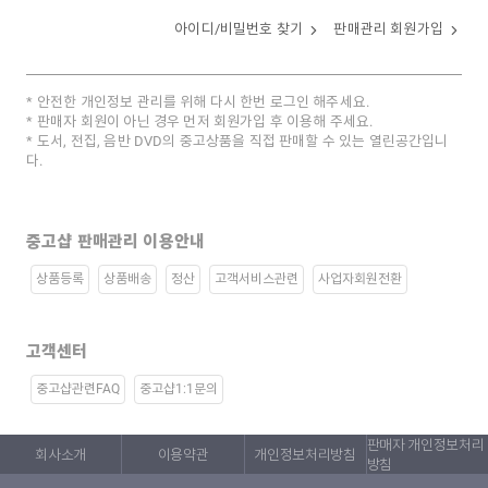
아이디/비밀번호 찾기
판매관리 회원가입
안전한 개인정보 관리를 위해 다시 한번 로그인 해주세요.
판매자 회원이 아닌 경우 먼저 회원가입 후 이용해 주세요.
도서, 전집, 음반 DVD의 중고상품을 직접 판매할 수 있는 열린공간입니
다.
중고샵 판매관리 이용안내
상품등록
상품배송
정산
고객서비스관련
사업자회원전환
고객센터
중고샵관련FAQ
중고샵1:1문의
판매자 개인정보처리
회사소개
이용약관
개인정보처리방침
방침