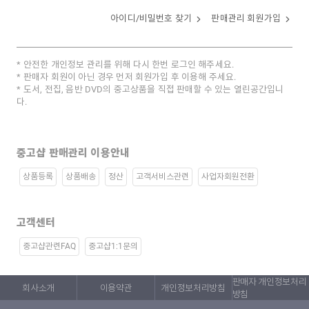
아이디/비밀번호 찾기
판매관리 회원가입
안전한 개인정보 관리를 위해 다시 한번 로그인 해주세요.
판매자 회원이 아닌 경우 먼저 회원가입 후 이용해 주세요.
도서, 전집, 음반 DVD의 중고상품을 직접 판매할 수 있는 열린공간입니
다.
중고샵 판매관리 이용안내
상품등록
상품배송
정산
고객서비스관련
사업자회원전환
고객센터
중고샵관련FAQ
중고샵1:1문의
판매자 개인정보처리
회사소개
이용약관
개인정보처리방침
방침