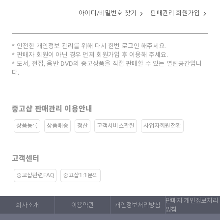
아이디/비밀번호 찾기
판매관리 회원가입
안전한 개인정보 관리를 위해 다시 한번 로그인 해주세요.
판매자 회원이 아닌 경우 먼저 회원가입 후 이용해 주세요.
도서, 전집, 음반 DVD의 중고상품을 직접 판매할 수 있는 열린공간입니
다.
중고샵 판매관리 이용안내
상품등록
상품배송
정산
고객서비스관련
사업자회원전환
고객센터
중고샵관련FAQ
중고샵1:1문의
판매자 개인정보처리
회사소개
이용약관
개인정보처리방침
방침