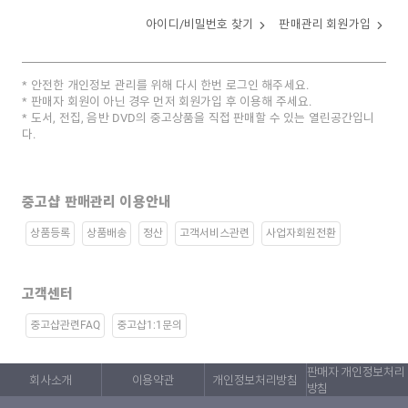
아이디/비밀번호 찾기
판매관리 회원가입
안전한 개인정보 관리를 위해 다시 한번 로그인 해주세요.
판매자 회원이 아닌 경우 먼저 회원가입 후 이용해 주세요.
도서, 전집, 음반 DVD의 중고상품을 직접 판매할 수 있는 열린공간입니
다.
중고샵 판매관리 이용안내
상품등록
상품배송
정산
고객서비스관련
사업자회원전환
고객센터
중고샵관련FAQ
중고샵1:1문의
판매자 개인정보처리
회사소개
이용약관
개인정보처리방침
방침