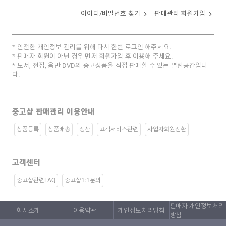
아이디/비밀번호 찾기
판매관리 회원가입
안전한 개인정보 관리를 위해 다시 한번 로그인 해주세요.
판매자 회원이 아닌 경우 먼저 회원가입 후 이용해 주세요.
도서, 전집, 음반 DVD의 중고상품을 직접 판매할 수 있는 열린공간입니
다.
중고샵 판매관리 이용안내
상품등록
상품배송
정산
고객서비스관련
사업자회원전환
고객센터
중고샵관련FAQ
중고샵1:1문의
판매자 개인정보처리
회사소개
이용약관
개인정보처리방침
방침