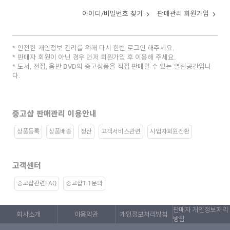
아이디/비밀번호 찾기
판매관리 회원가입
안전한 개인정보 관리를 위해 다시 한번 로그인 해주세요.
판매자 회원이 아닌 경우 먼저 회원가입 후 이용해 주세요.
도서, 전집, 음반 DVD의 중고상품을 직접 판매할 수 있는 열린공간입니
다.
중고샵 판매관리 이용안내
상품등록
상품배송
정산
고객서비스관련
사업자회원전환
고객센터
중고샵관련FAQ
중고샵1:1문의
판매자 개인정보처리
회사소개
이용약관
개인정보처리방침
방침