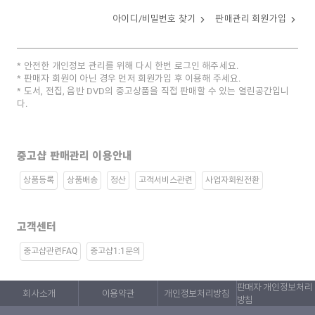
아이디/비밀번호 찾기
판매관리 회원가입
안전한 개인정보 관리를 위해 다시 한번 로그인 해주세요.
판매자 회원이 아닌 경우 먼저 회원가입 후 이용해 주세요.
도서, 전집, 음반 DVD의 중고상품을 직접 판매할 수 있는 열린공간입니
다.
중고샵 판매관리 이용안내
상품등록
상품배송
정산
고객서비스관련
사업자회원전환
고객센터
중고샵관련FAQ
중고샵1:1문의
판매자 개인정보처리
회사소개
이용약관
개인정보처리방침
방침