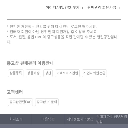
아이디/비밀번호 찾기
판매관리 회원가입
안전한 개인정보 관리를 위해 다시 한번 로그인 해주세요.
판매자 회원이 아닌 경우 먼저 회원가입 후 이용해 주세요.
도서, 전집, 음반 DVD의 중고상품을 직접 판매할 수 있는 열린공간입니
다.
중고샵 판매관리 이용안내
상품등록
상품배송
정산
고객서비스관련
사업자회원전환
고객센터
중고샵관련FAQ
중고샵1:1문의
판매자 개인정보처리
회사소개
이용약관
개인정보처리방침
방침