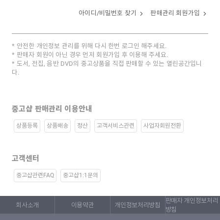
아이디/비밀번호 찾기
판매관리 회원가입
안전한 개인정보 관리를 위해 다시 한번 로그인 해주세요.
판매자 회원이 아닌 경우 먼저 회원가입 후 이용해 주세요.
도서, 전집, 음반 DVD의 중고상품을 직접 판매할 수 있는 열린공간입니
다.
중고샵 판매관리 이용안내
상품등록
상품배송
정산
고객서비스관련
사업자회원전환
고객센터
중고샵관련FAQ
중고샵1:1문의
판매자 개인정보처리
회사소개
이용약관
개인정보처리방침
방침