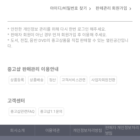
아이디/비밀번호 찾기
판매관리 회원가입
안전한 개인정보 관리를 위해 다시 한번 로그인 해주세요.
판매자 회원이 아닌 경우 먼저 회원가입 후 이용해 주세요.
도서, 전집, 음반 DVD의 중고상품을 직접 판매할 수 있는 열린공간입니
다.
중고샵 판매관리 이용안내
상품등록
상품배송
정산
고객서비스관련
사업자회원전환
고객센터
중고샵관련FAQ
중고샵1:1문의
판매자 개인정보처리
회사소개
이용약관
개인정보처리방침
방침