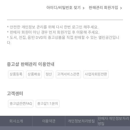
아이디/비밀번호 찾기
판매관리 회원가입
안전한 개인정보 관리를 위해 다시 한번 로그인 해주세요.
판매자 회원이 아닌 경우 먼저 회원가입 후 이용해 주세요.
도서, 전집, 음반 DVD의 중고상품을 직접 판매할 수 있는 열린공간입니
다.
중고샵 판매관리 이용안내
상품등록
상품배송
정산
고객서비스관련
사업자회원전환
고객센터
중고샵관련FAQ
중고샵1:1문의
판매자 개인정보처리
회사소개
이용약관
개인정보처리방침
방침