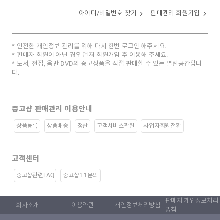
아이디/비밀번호 찾기
판매관리 회원가입
안전한 개인정보 관리를 위해 다시 한번 로그인 해주세요.
판매자 회원이 아닌 경우 먼저 회원가입 후 이용해 주세요.
도서, 전집, 음반 DVD의 중고상품을 직접 판매할 수 있는 열린공간입니
다.
중고샵 판매관리 이용안내
상품등록
상품배송
정산
고객서비스관련
사업자회원전환
고객센터
중고샵관련FAQ
중고샵1:1문의
판매자 개인정보처리
회사소개
이용약관
개인정보처리방침
방침