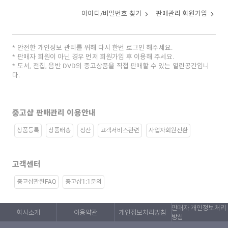
아이디/비밀번호 찾기
판매관리 회원가입
안전한 개인정보 관리를 위해 다시 한번 로그인 해주세요.
판매자 회원이 아닌 경우 먼저 회원가입 후 이용해 주세요.
도서, 전집, 음반 DVD의 중고상품을 직접 판매할 수 있는 열린공간입니
다.
중고샵 판매관리 이용안내
상품등록
상품배송
정산
고객서비스관련
사업자회원전환
고객센터
중고샵관련FAQ
중고샵1:1문의
판매자 개인정보처리
회사소개
이용약관
개인정보처리방침
방침