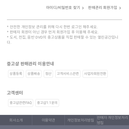
아이디/비밀번호 찾기
판매관리 회원가입
안전한 개인정보 관리를 위해 다시 한번 로그인 해주세요.
판매자 회원이 아닌 경우 먼저 회원가입 후 이용해 주세요.
도서, 전집, 음반 DVD의 중고상품을 직접 판매할 수 있는 열린공간입니
다.
중고샵 판매관리 이용안내
상품등록
상품배송
정산
고객서비스관련
사업자회원전환
고객센터
중고샵관련FAQ
중고샵1:1문의
판매자 개인정보처리
회사소개
이용약관
개인정보처리방침
방침