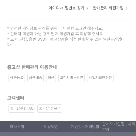
아이디/비밀번호 찾기
판매관리 회원가입
안전한 개인정보 관리를 위해 다시 한번 로그인 해주세요.
판매자 회원이 아닌 경우 먼저 회원가입 후 이용해 주세요.
도서, 전집, 음반 DVD의 중고상품을 직접 판매할 수 있는 열린공간입니
다.
중고샵 판매관리 이용안내
상품등록
상품배송
정산
고객서비스관련
사업자회원전환
고객센터
중고샵관련FAQ
중고샵1:1문의
판매자 개인정보처리
회사소개
이용약관
개인정보처리방침
방침