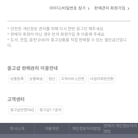
아이디/비밀번호 찾기
판매관리 회원가입
안전한 개인정보 관리를 위해 다시 한번 로그인 해주세요.
판매자 회원이 아닌 경우 먼저 회원가입 후 이용해 주세요.
도서, 전집, 음반 DVD의 중고상품을 직접 판매할 수 있는 열린공간입니
다.
중고샵 판매관리 이용안내
상품등록
상품배송
정산
고객서비스관련
사업자회원전환
고객센터
중고샵관련FAQ
중고샵1:1문의
판매자 개인정보처리
회사소개
이용약관
개인정보처리방침
방침