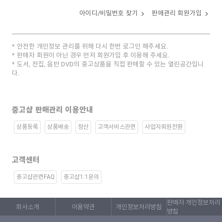
아이디/비밀번호 찾기
판매관리 회원가입
안전한 개인정보 관리를 위해 다시 한번 로그인 해주세요.
판매자 회원이 아닌 경우 먼저 회원가입 후 이용해 주세요.
도서, 전집, 음반 DVD의 중고상품을 직접 판매할 수 있는 열린공간입니
다.
중고샵 판매관리 이용안내
상품등록
상품배송
정산
고객서비스관련
사업자회원전환
고객센터
중고샵관련FAQ
중고샵1:1문의
판매자 개인정보처리
회사소개
이용약관
개인정보처리방침
방침