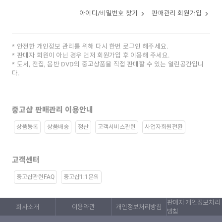
아이디/비밀번호 찾기
판매관리 회원가입
안전한 개인정보 관리를 위해 다시 한번 로그인 해주세요.
판매자 회원이 아닌 경우 먼저 회원가입 후 이용해 주세요.
도서, 전집, 음반 DVD의 중고상품을 직접 판매할 수 있는 열린공간입니
다.
중고샵 판매관리 이용안내
상품등록
상품배송
정산
고객서비스관련
사업자회원전환
고객센터
중고샵관련FAQ
중고샵1:1문의
판매자 개인정보처리
회사소개
이용약관
개인정보처리방침
방침