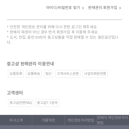
아이디/비밀번호 찾기
판매관리 회원가입
안전한 개인정보 관리를 위해 다시 한번 로그인 해주세요.
판매자 회원이 아닌 경우 먼저 회원가입 후 이용해 주세요.
도서, 전집, 음반 DVD의 중고상품을 직접 판매할 수 있는 열린공간입니
다.
중고샵 판매관리 이용안내
상품등록
상품배송
정산
고객서비스관련
사업자회원전환
고객센터
중고샵관련FAQ
중고샵1:1문의
판매자 개인정보처리
회사소개
이용약관
개인정보처리방침
방침