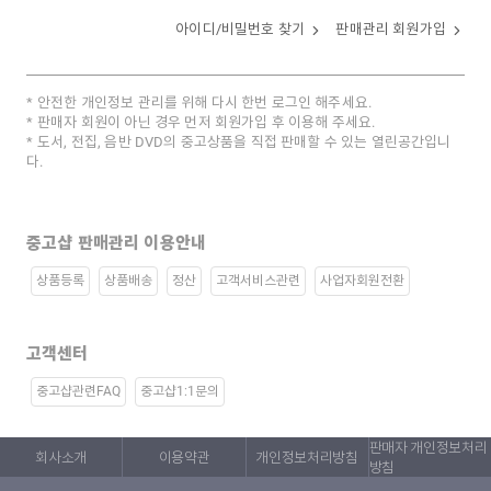
아이디/비밀번호 찾기
판매관리 회원가입
안전한 개인정보 관리를 위해 다시 한번 로그인 해주세요.
판매자 회원이 아닌 경우 먼저 회원가입 후 이용해 주세요.
도서, 전집, 음반 DVD의 중고상품을 직접 판매할 수 있는 열린공간입니
다.
중고샵 판매관리 이용안내
상품등록
상품배송
정산
고객서비스관련
사업자회원전환
고객센터
중고샵관련FAQ
중고샵1:1문의
판매자 개인정보처리
회사소개
이용약관
개인정보처리방침
방침