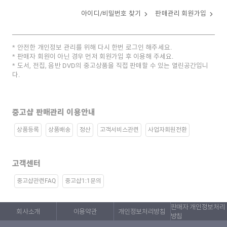
아이디/비밀번호 찾기
판매관리 회원가입
안전한 개인정보 관리를 위해 다시 한번 로그인 해주세요.
판매자 회원이 아닌 경우 먼저 회원가입 후 이용해 주세요.
도서, 전집, 음반 DVD의 중고상품을 직접 판매할 수 있는 열린공간입니
다.
중고샵 판매관리 이용안내
상품등록
상품배송
정산
고객서비스관련
사업자회원전환
고객센터
중고샵관련FAQ
중고샵1:1문의
판매자 개인정보처리
회사소개
이용약관
개인정보처리방침
방침