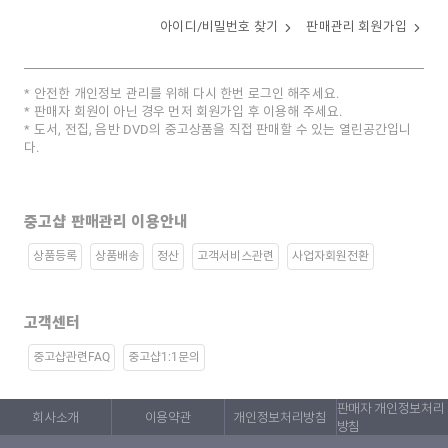
아이디/비밀번호 찾기
판매관리 회원가입
안전한 개인정보 관리를 위해 다시 한번 로그인 해주세요.
판매자 회원이 아닌 경우 먼저 회원가입 후 이용해 주세요.
도서, 전집, 음반 DVD의 중고상품을 직접 판매할 수 있는 열린공간입니
다.
중고샵 판매관리 이용안내
상품등록
상품배송
정산
고객서비스관련
사업자회원전환
고객센터
중고샵관련FAQ
중고샵1:1문의
판매자 개인정보처리
회사소개
이용약관
개인정보처리방침
방침