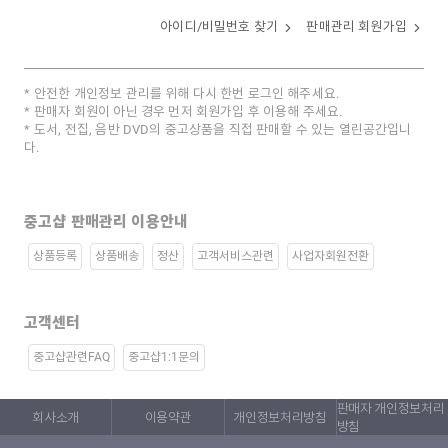
아이디/비밀번호 찾기
판매관리 회원가입
안전한 개인정보 관리를 위해 다시 한번 로그인 해주세요.
판매자 회원이 아닌 경우 먼저 회원가입 후 이용해 주세요.
도서, 전집, 음반 DVD의 중고상품을 직접 판매할 수 있는 열린공간입니
다.
중고샵 판매관리 이용안내
상품등록
상품배송
정산
고객서비스관련
사업자회원전환
고객센터
중고샵관련FAQ
중고샵1:1문의
판매자 개인정보처리
회사소개
이용약관
개인정보처리방침
방침