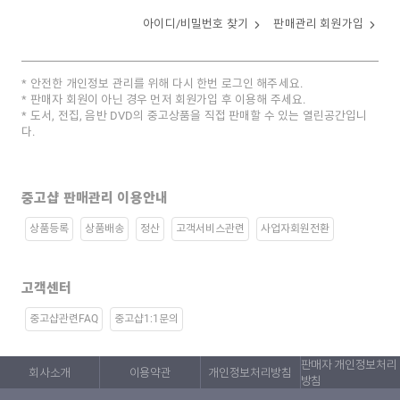
아이디/비밀번호 찾기
판매관리 회원가입
안전한 개인정보 관리를 위해 다시 한번 로그인 해주세요.
판매자 회원이 아닌 경우 먼저 회원가입 후 이용해 주세요.
도서, 전집, 음반 DVD의 중고상품을 직접 판매할 수 있는 열린공간입니
다.
중고샵 판매관리 이용안내
상품등록
상품배송
정산
고객서비스관련
사업자회원전환
고객센터
중고샵관련FAQ
중고샵1:1문의
판매자 개인정보처리
회사소개
이용약관
개인정보처리방침
방침