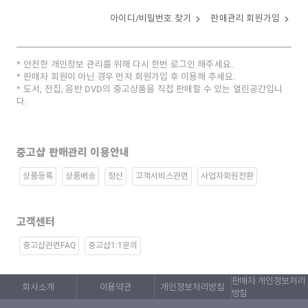
아이디/비밀번호 찾기
판매관리 회원가입
안전한 개인정보 관리를 위해 다시 한번 로그인 해주세요.
판매자 회원이 아닌 경우 먼저 회원가입 후 이용해 주세요.
도서, 전집, 음반 DVD의 중고상품을 직접 판매할 수 있는 열린공간입니
다.
중고샵 판매관리 이용안내
상품등록
상품배송
정산
고객서비스관련
사업자회원전환
고객센터
중고샵관련FAQ
중고샵1:1문의
판매자 개인정보처리
회사소개
이용약관
개인정보처리방침
방침