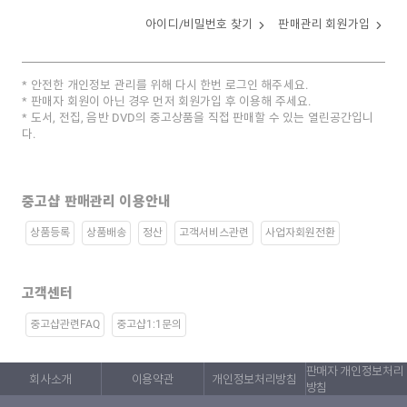
아이디/비밀번호 찾기
판매관리 회원가입
안전한 개인정보 관리를 위해 다시 한번 로그인 해주세요.
판매자 회원이 아닌 경우 먼저 회원가입 후 이용해 주세요.
도서, 전집, 음반 DVD의 중고상품을 직접 판매할 수 있는 열린공간입니
다.
중고샵 판매관리 이용안내
상품등록
상품배송
정산
고객서비스관련
사업자회원전환
고객센터
중고샵관련FAQ
중고샵1:1문의
판매자 개인정보처리
회사소개
이용약관
개인정보처리방침
방침