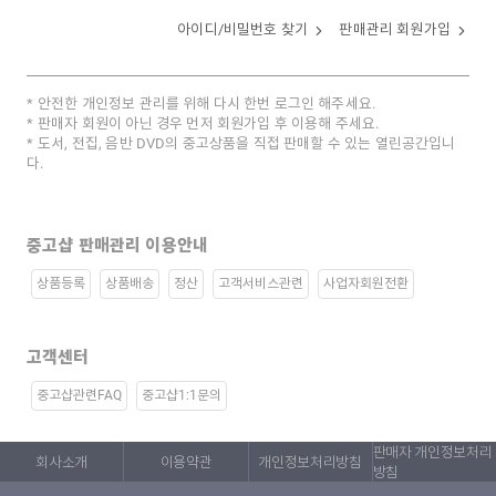
아이디/비밀번호 찾기
판매관리 회원가입
안전한 개인정보 관리를 위해 다시 한번 로그인 해주세요.
판매자 회원이 아닌 경우 먼저 회원가입 후 이용해 주세요.
도서, 전집, 음반 DVD의 중고상품을 직접 판매할 수 있는 열린공간입니
다.
중고샵 판매관리 이용안내
상품등록
상품배송
정산
고객서비스관련
사업자회원전환
고객센터
중고샵관련FAQ
중고샵1:1문의
판매자 개인정보처리
회사소개
이용약관
개인정보처리방침
방침